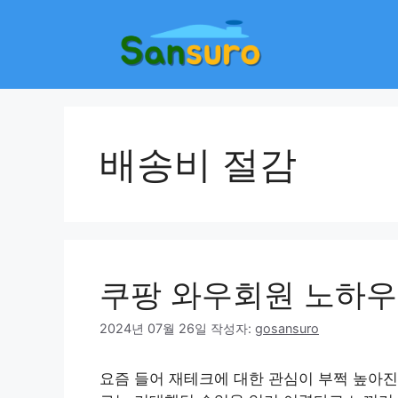
컨
텐
츠
로
건
너
뛰
배송비 절감
기
쿠팡 와우회원 노하우
2024년 07월 26일
작성자:
gosansuro
요즘 들어 재테크에 대한 관심이 부쩍 높아진