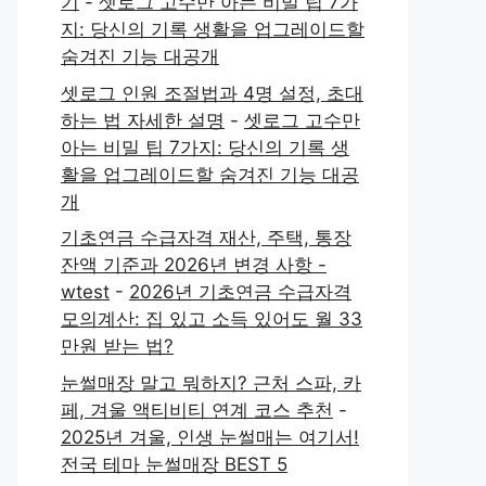
기
-
셋로그 고수만 아는 비밀 팁 7가
지: 당신의 기록 생활을 업그레이드할
숨겨진 기능 대공개
셋로그 인원 조절법과 4명 설정, 초대
하는 법 자세한 설명
-
셋로그 고수만
아는 비밀 팁 7가지: 당신의 기록 생
활을 업그레이드할 숨겨진 기능 대공
개
기초연금 수급자격 재산, 주택, 통장
잔액 기준과 2026년 변경 사항 -
wtest
-
2026년 기초연금 수급자격
모의계산: 집 있고 소득 있어도 월 33
만원 받는 법?
눈썰매장 말고 뭐하지? 근처 스파, 카
페, 겨울 액티비티 연계 코스 추천
-
2025년 겨울, 인생 눈썰매는 여기서!
전국 테마 눈썰매장 BEST 5