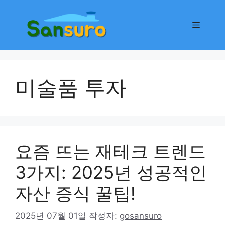
컨
텐
메
츠
로
뉴
건
너
미술품 투자
뛰
기
요즘 뜨는 재테크 트렌드
3가지: 2025년 성공적인
자산 증식 꿀팁!
2025년 07월 01일
작성자:
gosansuro