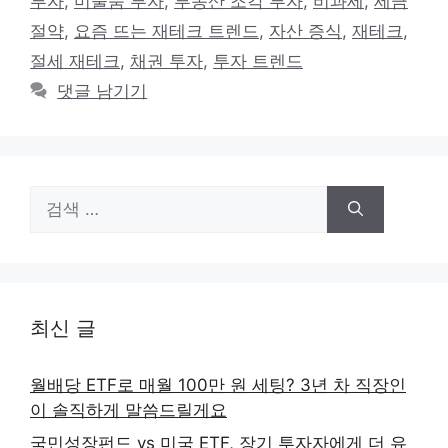
투자
,
미술품 투자
,
부동산 조각 투자
,
비과세
,
세금
리
절약
,
요즘 뜨는 재테크 트렌드
,
자산 증식
,
재테크
,
절세 재테크
,
채권 투자
,
투자 트렌드
댓글 남기기
검
색:
최신 글
월배당 ETF로 매월 100만 원 세팅? 3년 차 직장인
이 솔직하게 말씀드릴게요
국민성장펀드 vs 미국 ETF, 장기 투자자에게 더 유