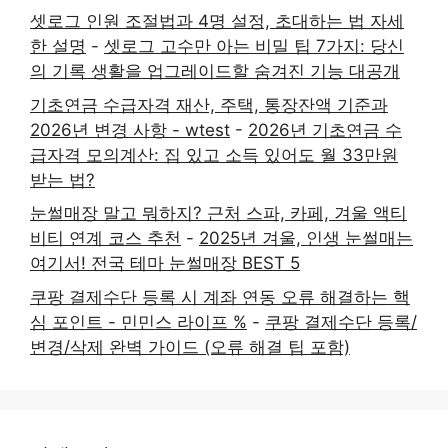
셋로그 인원 조절법과 4명 설정, 초대하는 법 자세
한 설명
-
셋로그 고수만 아는 비밀 팁 7가지: 당신
의 기록 생활을 업그레이드할 숨겨진 기능 대공개
기초연금 수급자격 재산, 주택, 통장잔액 기준과
2026년 변경 사항 - wtest
-
2026년 기초연금 수
급자격 모의계산: 집 있고 소득 있어도 월 33만원
받는 법?
눈썰매장 말고 뭐하지? 근처 스파, 카페, 겨울 액티
비티 연계 코스 추천
-
2025년 겨울, 인생 눈썰매는
여기서! 전국 테마 눈썰매장 BEST 5
쿠팡 결제수단 등록 시 계좌 연동 오류 해결하는 핵
심 포인트 - 민민스 라이프 %
-
쿠팡 결제수단 등록/
변경/삭제 완벽 가이드 (오류 해결 팁 포함)