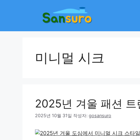
컨
텐
츠
로
건
너
뛰
미니멀 시크
기
2025년 겨울 패션 
2025년 10월 31일
작성자:
gosansuro