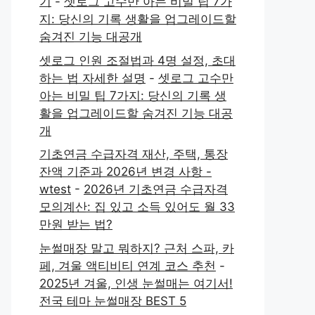
기
-
셋로그 고수만 아는 비밀 팁 7가
지: 당신의 기록 생활을 업그레이드할
숨겨진 기능 대공개
셋로그 인원 조절법과 4명 설정, 초대
하는 법 자세한 설명
-
셋로그 고수만
아는 비밀 팁 7가지: 당신의 기록 생
활을 업그레이드할 숨겨진 기능 대공
개
기초연금 수급자격 재산, 주택, 통장
잔액 기준과 2026년 변경 사항 -
wtest
-
2026년 기초연금 수급자격
모의계산: 집 있고 소득 있어도 월 33
만원 받는 법?
눈썰매장 말고 뭐하지? 근처 스파, 카
페, 겨울 액티비티 연계 코스 추천
-
2025년 겨울, 인생 눈썰매는 여기서!
전국 테마 눈썰매장 BEST 5