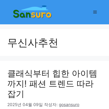
컨
텐
메
츠
로
뉴
건
너
무신사추천
뛰
기
클래식부터 힙한 아이템
까지! 패션 트렌드 따라
잡기
2025년 04월 09일
작성자:
gosansuro