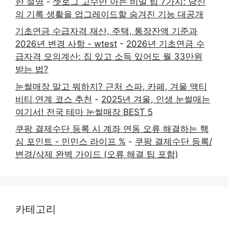
한 설명
-
셋로그 고수만 아는 비밀 팁 7가지: 당신
의 기록 생활을 업그레이드할 숨겨진 기능 대공개
기초연금 수급자격 재산, 주택, 통장잔액 기준과
2026년 변경 사항 - wtest
-
2026년 기초연금 수
급자격 모의계산: 집 있고 소득 있어도 월 33만원
받는 법?
눈썰매장 말고 뭐하지? 근처 스파, 카페, 겨울 액티
비티 연계 코스 추천
-
2025년 겨울, 인생 눈썰매는
여기서! 전국 테마 눈썰매장 BEST 5
쿠팡 결제수단 등록 시 계좌 연동 오류 해결하는 핵
심 포인트 - 민민스 라이프 %
-
쿠팡 결제수단 등록/
변경/삭제 완벽 가이드 (오류 해결 팁 포함)
카테고리