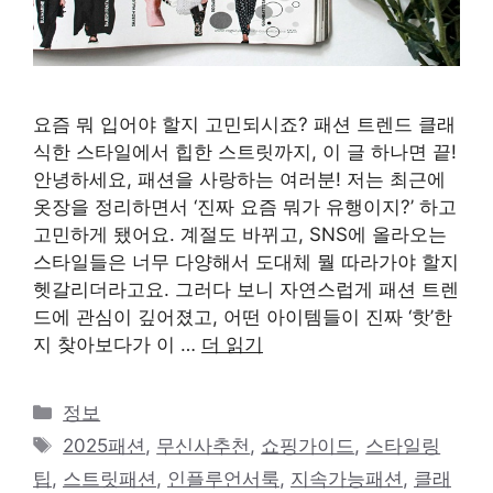
요즘 뭐 입어야 할지 고민되시죠? 패션 트렌드 클래
식한 스타일에서 힙한 스트릿까지, 이 글 하나면 끝!
안녕하세요, 패션을 사랑하는 여러분! 저는 최근에
옷장을 정리하면서 ‘진짜 요즘 뭐가 유행이지?’ 하고
고민하게 됐어요. 계절도 바뀌고, SNS에 올라오는
스타일들은 너무 다양해서 도대체 뭘 따라가야 할지
헷갈리더라고요. 그러다 보니 자연스럽게 패션 트렌
드에 관심이 깊어졌고, 어떤 아이템들이 진짜 ‘핫’한
지 찾아보다가 이 …
더 읽기
카
정보
테
태
2025패션
,
무신사추천
,
쇼핑가이드
,
스타일링
고
그
팁
,
스트릿패션
,
인플루언서룩
,
지속가능패션
,
클래
리