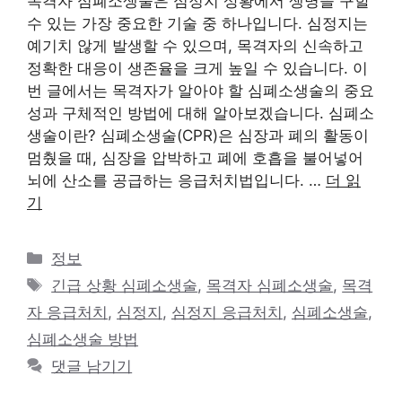
목격자 심폐소생술은 심정지 상황에서 생명을 구할
수 있는 가장 중요한 기술 중 하나입니다. 심정지는
예기치 않게 발생할 수 있으며, 목격자의 신속하고
정확한 대응이 생존율을 크게 높일 수 있습니다. 이
번 글에서는 목격자가 알아야 할 심폐소생술의 중요
성과 구체적인 방법에 대해 알아보겠습니다. 심폐소
생술이란? 심폐소생술(CPR)은 심장과 폐의 활동이
멈췄을 때, 심장을 압박하고 폐에 호흡을 불어넣어
뇌에 산소를 공급하는 응급처치법입니다. …
더 읽
기
카
정보
테
태
긴급 상황 심폐소생술
,
목격자 심폐소생술
,
목격
고
그
자 응급처치
,
심정지
,
심정지 응급처치
,
심폐소생술
,
리
심폐소생술 방법
댓글 남기기