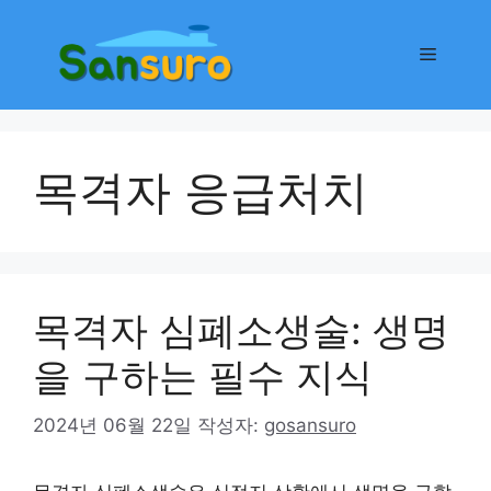
컨
텐
메
츠
로
뉴
건
너
목격자 응급처치
뛰
기
목격자 심폐소생술: 생명
을 구하는 필수 지식
2024년 06월 22일
작성자:
gosansuro