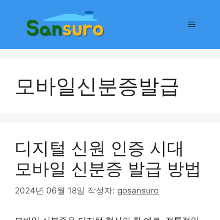
컨
텐
메
츠
로
뉴
건
너
모바일신분증발급
뛰
기
디지털 신원 인증 시대
모바일 신분증 발급 방법
2024년 06월 18일
작성자:
gosansuro