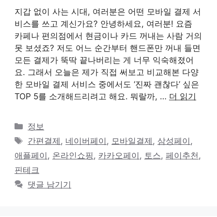
지갑 없이 사는 시대, 여러분은 어떤 모바일 결제 서
비스를 쓰고 계신가요? 안녕하세요, 여러분! 요즘
카페나 편의점에서 현금이나 카드 꺼내는 사람 거의
못 보셨죠? 저도 어느 순간부터 핸드폰만 꺼내 들면
모든 결제가 뚝딱 끝나버리는 게 너무 익숙해졌어
요. 그래서 오늘은 제가 직접 써보고 비교해본 다양
한 모바일 결제 서비스 중에서도 ‘진짜 괜찮다’ 싶은
TOP 5를 소개해드리려고 해요. 뭐랄까, …
더 읽기
카
정보
테
태
간편결제
,
네이버페이
,
모바일결제
,
삼성페이
,
고
그
애플페이
,
온라인쇼핑
,
카카오페이
,
토스
,
페이추천
,
리
핀테크
댓글 남기기