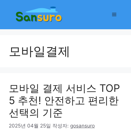
컨
텐
메
츠
로
뉴
건
너
모바일결제
뛰
기
모바일 결제 서비스 TOP
5 추천! 안전하고 편리한
선택의 기준
2025년 04월 25일
작성자:
gosansuro