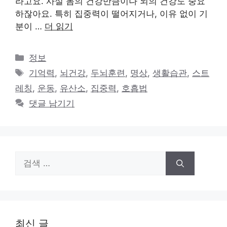
라고요. 사실 몸의 건강만큼이나 뇌의 건강도 중요
하잖아요. 특히 집중력이 떨어지거나, 이유 없이 기
분이 …
더 읽기
카
정보
테
태
기억력
,
뇌건강
,
두뇌훈련
,
명상
,
생활습관
,
스트
고
그
레칭
,
운동
,
유산소
,
집중력
,
호흡법
리
댓글 남기기
검
색:
최신 글