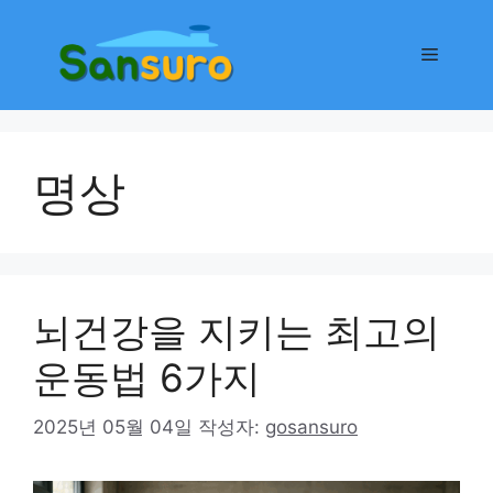
컨
텐
메
츠
로
뉴
건
너
명상
뛰
기
뇌건강을 지키는 최고의
운동법 6가지
2025년 05월 04일
작성자:
gosansuro