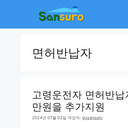
컨
텐
츠
로
건
너
뛰
면허반납자
기
고령운전자 면허반납자
만원을 추가지원
2024년 07월 02일
작성자:
gosansuro