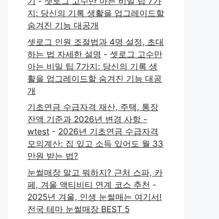
기
-
셋로그 고수만 아는 비밀 팁 7가
지: 당신의 기록 생활을 업그레이드할
숨겨진 기능 대공개
셋로그 인원 조절법과 4명 설정, 초대
하는 법 자세한 설명
-
셋로그 고수만
아는 비밀 팁 7가지: 당신의 기록 생
활을 업그레이드할 숨겨진 기능 대공
개
기초연금 수급자격 재산, 주택, 통장
잔액 기준과 2026년 변경 사항 -
wtest
-
2026년 기초연금 수급자격
모의계산: 집 있고 소득 있어도 월 33
만원 받는 법?
눈썰매장 말고 뭐하지? 근처 스파, 카
페, 겨울 액티비티 연계 코스 추천
-
2025년 겨울, 인생 눈썰매는 여기서!
전국 테마 눈썰매장 BEST 5