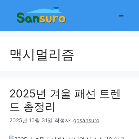
컨
텐
메
츠
로
뉴
건
너
맥시멀리즘
뛰
기
2025년 겨울 패션 트렌
드 총정리
2025년 10월 31일
작성자:
gosansuro