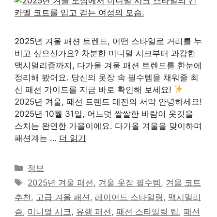
2025년 겨울 패션 트렌드, 어떤 스타일로 거리를 누
비고 싶으신가요? 차분한 미니멀 시크부터 과감한
맥시멀리즘까지, 다가올 겨울 패션 트렌드를 한눈에
정리해 봤어요. 당신의 옷장 속 필수템을 채워줄 최
신 패션 가이드를 지금 바로 확인해 보세요!
2025년 겨울, 패션 트렌드 대전의 서막 안녕하세요!
2025년 10월 31일, 어느덧 쌀쌀한 바람이 옷깃을
스치는 완연한 가을이에요. 다가올 겨울을 맞이하며
패션계는 …
더 읽기
카
정보
테
태
2025년 겨울 패션
,
겨울 옷장 필수템
,
겨울 코트
고
그
추천
,
고급 겨울 패션
,
레이어드 스타일링
,
맥시멀리
리
즘
,
미니멀 시크
,
유행 패션
,
패션 스타일링 팁
,
패션