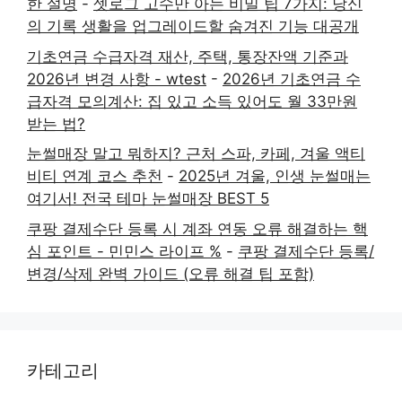
한 설명
-
셋로그 고수만 아는 비밀 팁 7가지: 당신
의 기록 생활을 업그레이드할 숨겨진 기능 대공개
기초연금 수급자격 재산, 주택, 통장잔액 기준과
2026년 변경 사항 - wtest
-
2026년 기초연금 수
급자격 모의계산: 집 있고 소득 있어도 월 33만원
받는 법?
눈썰매장 말고 뭐하지? 근처 스파, 카페, 겨울 액티
비티 연계 코스 추천
-
2025년 겨울, 인생 눈썰매는
여기서! 전국 테마 눈썰매장 BEST 5
쿠팡 결제수단 등록 시 계좌 연동 오류 해결하는 핵
심 포인트 - 민민스 라이프 %
-
쿠팡 결제수단 등록/
변경/삭제 완벽 가이드 (오류 해결 팁 포함)
카테고리