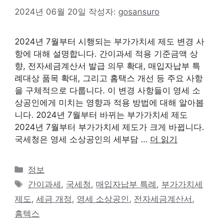
2024년 06월 20일
작성자:
gosansuro
2024년 7월부터 시행되는 부가가치세 제도 변경 사
항에 대해 설명합니다. 간이과세 적용 기준금액 상
향, 전자세금계산서 발급 의무 확대, 매입자납부 특
례대상 품목 확대, 그리고 홈택스 개선 등 주요 사항
을 구체적으로 다룹니다. 이 변경 사항들이 영세 소
상공인에게 미치는 영향과 적용 방법에 대해 알아봅
니다. 2024년 7월부터 바뀌는 부가가치세 제도
2024년 7월부터 부가가치세 제도가 크게 바뀝니다.
국세청은 영세 소상공인의 세부담 …
더 읽기
카
정보
테
태
간이과세
,
국세청
,
매입자납부 특례
,
부가가치세
고
그
제도
,
세금 개정
,
영세 소상공인
,
전자세금계산서
,
리
홈텍스