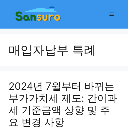
컨
텐
메
츠
로
뉴
건
너
매입자납부 특례
뛰
기
2024년 7월부터 바뀌는
부가가치세 제도: 간이과
세 기준금액 상향 및 주
요 변경 사항