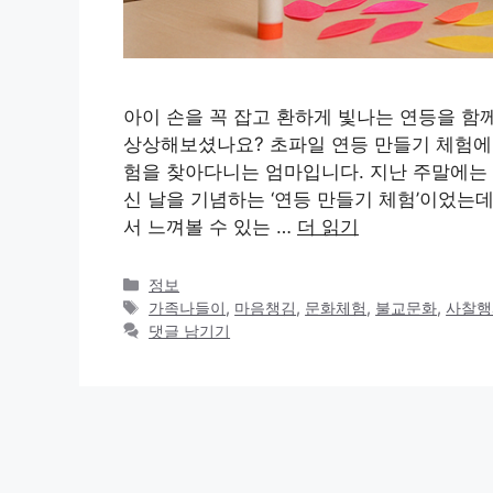
아이 손을 꼭 잡고 환하게 빛나는 연등을 함
상상해보셨나요? 초파일 연등 만들기 체험에
험을 찾아다니는 엄마입니다. 지난 주말에는 
신 날을 기념하는 ‘연등 만들기 체험’이었는
서 느껴볼 수 있는 …
더 읽기
카
정보
테
태
가족나들이
,
마음챙김
,
문화체험
,
불교문화
,
사찰행
고
그
댓글 남기기
리