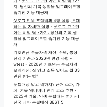
기
-
셋로그 고수만 아는 비밀 팁 7가
지: 당신의 기록 생활을 업그레이드할
숨겨진 기능 대공개
셋로그 인원 조절법과 4명 설정, 초대
하는 법 자세한 설명
-
셋로그 고수만
아는 비밀 팁 7가지: 당신의 기록 생
활을 업그레이드할 숨겨진 기능 대공
개
기초연금 수급자격 재산, 주택, 통장
잔액 기준과 2026년 변경 사항 -
wtest
-
2026년 기초연금 수급자격
모의계산: 집 있고 소득 있어도 월 33
만원 받는 법?
눈썰매장 말고 뭐하지? 근처 스파, 카
페, 겨울 액티비티 연계 코스 추천
-
2025년 겨울, 인생 눈썰매는 여기서!
전국 테마 눈썰매장 BEST 5