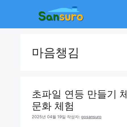
컨
텐
츠
로
건
너
뛰
마음챙김
기
초파일 연등 만들기 
문화 체험
2025년 04월 19일
작성자:
gosansuro