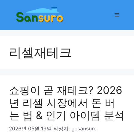
컨
텐
메
츠
로
뉴
건
너
리셀재테크
뛰
기
쇼핑이 곧 재테크? 2026
년 리셀 시장에서 돈 버
는 법 & 인기 아이템 분석
2026년 05월 19일
작성자:
gosansuro