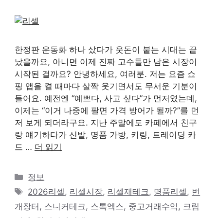
한정판 운동화 하나 샀다가 웃돈이 붙는 시대는 끝
났을까요, 아니면 이제 진짜 고수들만 남은 시장이
시작된 걸까요? 안녕하세요, 여러분. 저는 요즘 쇼
핑 앱을 켤 때마다 살짝 웃기면서도 무서운 기분이
들어요. 예전엔 “예쁘다, 사고 싶다”가 먼저였는데,
이제는 “이거 나중에 팔면 가격 방어가 될까?”를 먼
저 보게 되더라구요. 지난 주말에도 카페에서 친구
랑 얘기하다가 신발, 명품 가방, 키링, 트레이딩 카
드 …
더 읽기
카
정보
테
태
2026리셀
,
리셀시장
,
리셀재테크
,
명품리셀
,
번
고
그
개장터
,
스니커테크
,
스톡엑스
,
중고거래수익
,
크림
리