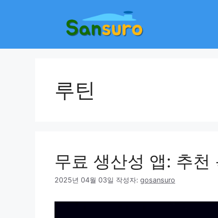
컨
텐
츠
로
건
너
뛰
루틴
기
무료 생산성 앱: 추천
2025년 04월 03일
작성자:
gosansuro