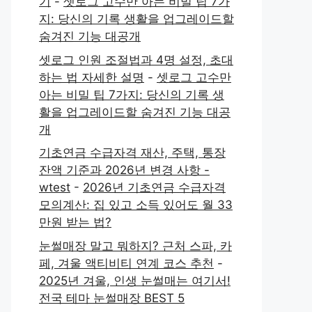
기
-
셋로그 고수만 아는 비밀 팁 7가
지: 당신의 기록 생활을 업그레이드할
숨겨진 기능 대공개
셋로그 인원 조절법과 4명 설정, 초대
하는 법 자세한 설명
-
셋로그 고수만
아는 비밀 팁 7가지: 당신의 기록 생
활을 업그레이드할 숨겨진 기능 대공
개
기초연금 수급자격 재산, 주택, 통장
잔액 기준과 2026년 변경 사항 -
wtest
-
2026년 기초연금 수급자격
모의계산: 집 있고 소득 있어도 월 33
만원 받는 법?
눈썰매장 말고 뭐하지? 근처 스파, 카
페, 겨울 액티비티 연계 코스 추천
-
2025년 겨울, 인생 눈썰매는 여기서!
전국 테마 눈썰매장 BEST 5