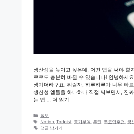
생산성을 높이고 싶은데, 어떤 앱을 써야 할지
료로도 충분히 바뀔 수 있습니다! 안녕하세요
생기더라구요. 뭐랄까, 하루하루가 너무 빠
생산성 앱들을 하나하나 직접 써보면서, 진짜
는 앱 …
더 읽기
카
정보
테
태
Notion
,
Todoist
,
동기부여
,
루틴
,
무료앱추천
,
생
고
그
댓글 남기기
리