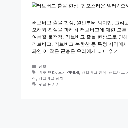
러브버그 출몰 현상, 원인부터 퇴치법, 그리
오해와 진실을 파헤쳐 러브버그에 대한 모든
여름철 불청객, 러브버그 출몰 현상으로 인해
러브버그, 러브버그 북한산 등 특정 지역에서
과연 이 작은 곤충은 우리에게 …
더 읽기
카
정보
테
태
기후 변화
,
도시 생태계
,
러브버그 번식
,
러브버그 
고
그
상
,
러브버그 퇴치
리
댓글 남기기