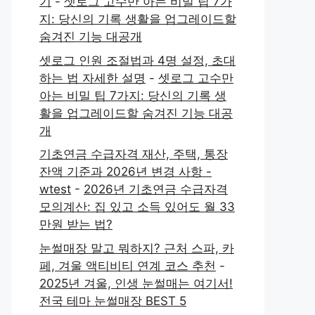
기
-
셋로그 고수만 아는 비밀 팁 7가
지: 당신의 기록 생활을 업그레이드할
숨겨진 기능 대공개
셋로그 인원 조절법과 4명 설정, 초대
하는 법 자세한 설명
-
셋로그 고수만
아는 비밀 팁 7가지: 당신의 기록 생
활을 업그레이드할 숨겨진 기능 대공
개
기초연금 수급자격 재산, 주택, 통장
잔액 기준과 2026년 변경 사항 -
wtest
-
2026년 기초연금 수급자격
모의계산: 집 있고 소득 있어도 월 33
만원 받는 법?
눈썰매장 말고 뭐하지? 근처 스파, 카
페, 겨울 액티비티 연계 코스 추천
-
2025년 겨울, 인생 눈썰매는 여기서!
전국 테마 눈썰매장 BEST 5