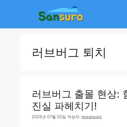
컨
텐
츠
로
건
너
뛰
러브버그 퇴치
기
러브버그 출몰 현상:
진실 파헤치기!
2025년 07월 02일
작성자:
gosansuro