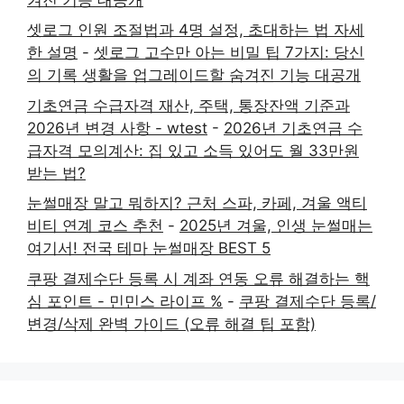
셋로그 인원 조절법과 4명 설정, 초대하는 법 자세
한 설명
-
셋로그 고수만 아는 비밀 팁 7가지: 당신
의 기록 생활을 업그레이드할 숨겨진 기능 대공개
기초연금 수급자격 재산, 주택, 통장잔액 기준과
2026년 변경 사항 - wtest
-
2026년 기초연금 수
급자격 모의계산: 집 있고 소득 있어도 월 33만원
받는 법?
눈썰매장 말고 뭐하지? 근처 스파, 카페, 겨울 액티
비티 연계 코스 추천
-
2025년 겨울, 인생 눈썰매는
여기서! 전국 테마 눈썰매장 BEST 5
쿠팡 결제수단 등록 시 계좌 연동 오류 해결하는 핵
심 포인트 - 민민스 라이프 %
-
쿠팡 결제수단 등록/
변경/삭제 완벽 가이드 (오류 해결 팁 포함)