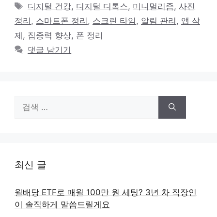
테
태
디지털 건강
,
디지털 디톡스
,
미니멀리즘
,
사진
고
그
정리
,
스마트폰 정리
,
스크린 타임
,
알림 관리
,
앱 삭
리
제
,
집중력 향상
,
폰 정리
댓글 남기기
검
색:
최신 글
월배당 ETF로 매월 100만 원 세팅? 3년 차 직장인
이 솔직하게 말씀드릴게요