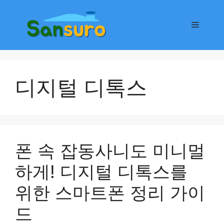
컨
텐
메
츠
로
뉴
건
너
디지털 디톡스
뛰
기
폰 속 잡동사니도 미니멀
하게! 디지털 디톡스를
위한 스마트폰 정리 가이
드