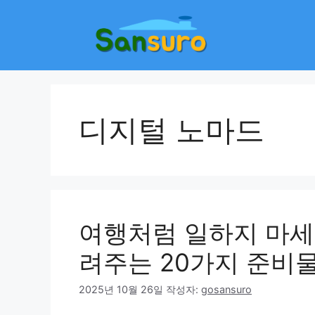
컨
텐
츠
로
건
너
뛰
디지털 노마드
기
여행처럼 일하지 마세
려주는 20가지 준비
2025년 10월 26일
작성자:
gosansuro