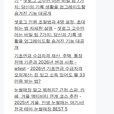
기
-
셋로그 고수만 아는 비밀 팁 7가
지: 당신의 기록 생활을 업그레이드할
숨겨진 기능 대공개
셋로그 인원 조절법과 4명 설정, 초대
하는 법 자세한 설명
-
셋로그 고수만
아는 비밀 팁 7가지: 당신의 기록 생
활을 업그레이드할 숨겨진 기능 대공
개
기초연금 수급자격 재산, 주택, 통장
잔액 기준과 2026년 변경 사항 -
wtest
-
2026년 기초연금 수급자격
모의계산: 집 있고 소득 있어도 월 33
만원 받는 법?
눈썰매장 말고 뭐하지? 근처 스파, 카
페, 겨울 액티비티 연계 코스 추천
-
2025년 겨울, 인생 눈썰매는 여기서!
전국 테마 눈썰매장 BEST 5