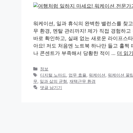
워케이션, 일과 휴식의 완벽한 밸런스를 찾고
무 환경, 멘탈 관리까지! 제가 직접 경험하고
바로 확인하고, 실패 없는 새로운 라이프스
아요! 저도 처음엔 노트북 하나만 들고 훌쩍
나 콘센트가 부족해서 당황한 적이 …
더 읽
카
정보
테
태
디지털 노마드
,
업무 효율
,
워케이션
,
워케이션 꿀
고
그
무
,
일과 삶의 균형
,
재택근무 환경
리
댓글 남기기