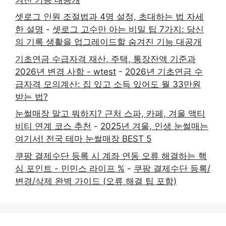
셋로그 인원 조절법과 4명 설정, 초대하는 법 자세
한 설명
-
셋로그 고수만 아는 비밀 팁 7가지: 당신
의 기록 생활을 업그레이드할 숨겨진 기능 대공개
기초연금 수급자격 재산, 주택, 통장잔액 기준과
2026년 변경 사항 - wtest
-
2026년 기초연금 수
급자격 모의계산: 집 있고 소득 있어도 월 33만원
받는 법?
눈썰매장 말고 뭐하지? 근처 스파, 카페, 겨울 액티
비티 연계 코스 추천
-
2025년 겨울, 인생 눈썰매는
여기서! 전국 테마 눈썰매장 BEST 5
쿠팡 결제수단 등록 시 계좌 연동 오류 해결하는 핵
심 포인트 - 민민스 라이프 %
-
쿠팡 결제수단 등록/
변경/삭제 완벽 가이드 (오류 해결 팁 포함)