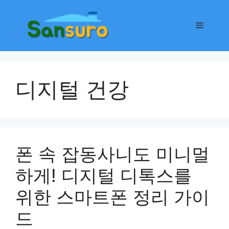
컨
텐
메
츠
로
뉴
건
너
디지털 건강
뛰
기
폰 속 잡동사니도 미니멀
하게! 디지털 디톡스를
위한 스마트폰 정리 가이
드