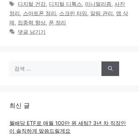
테
태
디지털 건강
,
디지털 디톡스
,
미니멀리즘
,
사진
고
그
정리
,
스마트폰 정리
,
스크린 타임
,
알림 관리
,
앱 삭
리
제
,
집중력 향상
,
폰 정리
댓글 남기기
검
색:
최신 글
월배당 ETF로 매월 100만 원 세팅? 3년 차 직장인
이 솔직하게 말씀드릴게요