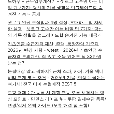
노하우 – 근무일수계산기
-
셋로그 고수만 아는 비
밀 팁 7가지: 당신의 기록 생활을 업그레이드할 숨
겨진 기능 대공개
셋로그 인원 조절법과 4명 설정, 초대하는 법 자세
한 설명
-
셋로그 고수만 아는 비밀 팁 7가지: 당신
의 기록 생활을 업그레이드할 숨겨진 기능 대공개
기초연금 수급자격 재산, 주택, 통장잔액 기준과
2026년 변경 사항 - wtest
-
2026년 기초연금 수
급자격 모의계산: 집 있고 소득 있어도 월 33만원
받는 법?
눈썰매장 말고 뭐하지? 근처 스파, 카페, 겨울 액티
비티 연계 코스 추천
-
2025년 겨울, 인생 눈썰매는
여기서! 전국 테마 눈썰매장 BEST 5
쿠팡 결제수단 등록 시 계좌 연동 오류 해결하는 핵
심 포인트 - 민민스 라이프 %
-
쿠팡 결제수단 등록/
변경/삭제 완벽 가이드 (오류 해결 팁 포함)