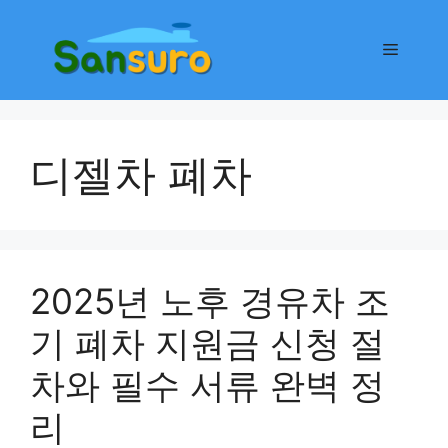
컨
텐
메
츠
로
뉴
건
너
디젤차 폐차
뛰
기
2025년 노후 경유차 조
기 폐차 지원금 신청 절
차와 필수 서류 완벽 정
리