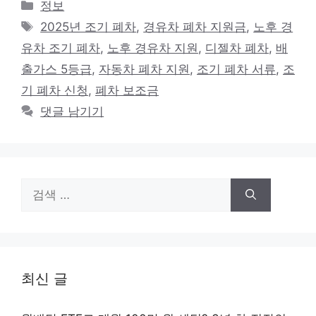
카
정보
테
태
2025년 조기 폐차
,
경유차 폐차 지원금
,
노후 경
고
그
유차 조기 폐차
,
노후 경유차 지원
,
디젤차 폐차
,
배
리
출가스 5등급
,
자동차 폐차 지원
,
조기 폐차 서류
,
조
기 폐차 신청
,
폐차 보조금
댓글 남기기
검
색:
최신 글