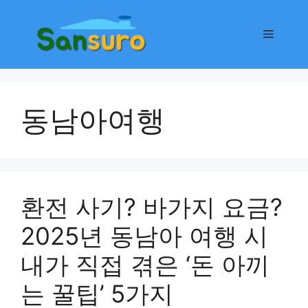
컨
텐
메
츠
로
뉴
건
너
동남아여행
뛰
기
환전 사기? 바가지 요금?
2025년 동남아 여행 시
내가 직접 겪은 ‘돈 아끼
는 꿀팁’ 5가지