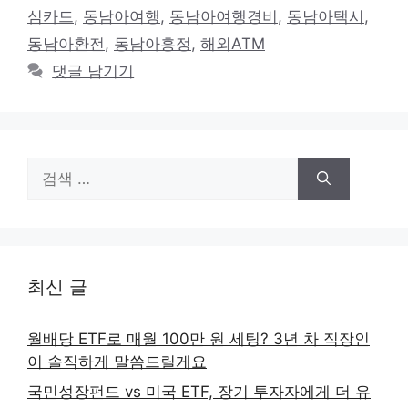
고
그
심카드
,
동남아여행
,
동남아여행경비
,
동남아택시
,
리
동남아환전
,
동남아흥정
,
해외ATM
댓글 남기기
검
색:
최신 글
월배당 ETF로 매월 100만 원 세팅? 3년 차 직장인
이 솔직하게 말씀드릴게요
국민성장펀드 vs 미국 ETF, 장기 투자자에게 더 유