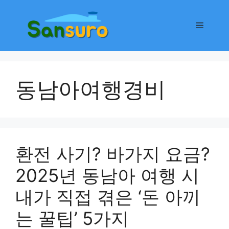
컨
텐
메
츠
로
뉴
건
너
동남아여행경비
뛰
기
환전 사기? 바가지 요금?
2025년 동남아 여행 시
내가 직접 겪은 ‘돈 아끼
는 꿀팁’ 5가지