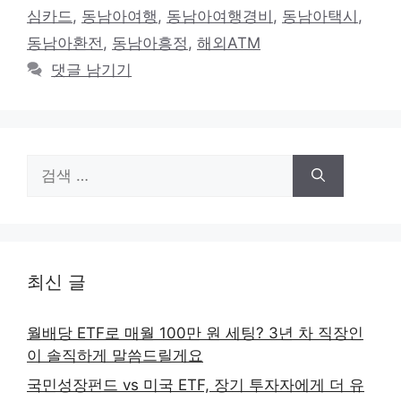
고
그
심카드
,
동남아여행
,
동남아여행경비
,
동남아택시
,
리
동남아환전
,
동남아흥정
,
해외ATM
댓글 남기기
검
색:
최신 글
월배당 ETF로 매월 100만 원 세팅? 3년 차 직장인
이 솔직하게 말씀드릴게요
국민성장펀드 vs 미국 ETF, 장기 투자자에게 더 유