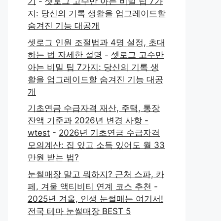
기
-
셋로그 고수만 아는 비밀 팁 7가
지: 당신의 기록 생활을 업그레이드할
숨겨진 기능 대공개
셋로그 인원 조절법과 4명 설정, 초대
하는 법 자세한 설명
-
셋로그 고수만
아는 비밀 팁 7가지: 당신의 기록 생
활을 업그레이드할 숨겨진 기능 대공
개
기초연금 수급자격 재산, 주택, 통장
잔액 기준과 2026년 변경 사항 -
wtest
-
2026년 기초연금 수급자격
모의계산: 집 있고 소득 있어도 월 33
만원 받는 법?
눈썰매장 말고 뭐하지? 근처 스파, 카
페, 겨울 액티비티 연계 코스 추천
-
2025년 겨울, 인생 눈썰매는 여기서!
전국 테마 눈썰매장 BEST 5