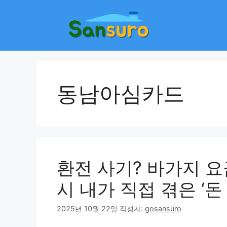
컨
텐
츠
로
건
너
뛰
동남아심카드
기
환전 사기? 바가지 요
시 내가 직접 겪은 ‘돈
2025년 10월 22일
작성자:
gosansuro