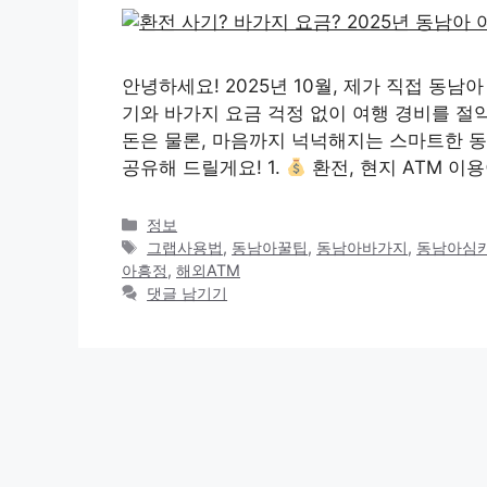
안녕하세요! 2025년 10월, 제가 직접 동남
기와 바가지 요금 걱정 없이 여행 경비를 절약
돈은 물론, 마음까지 넉넉해지는 스마트한 동
공유해 드릴게요! 1.
환전, 현지 ATM 이용
카
정보
테
태
그랩사용법
,
동남아꿀팁
,
동남아바가지
,
동남아심
고
그
아흥정
,
해외ATM
리
댓글 남기기