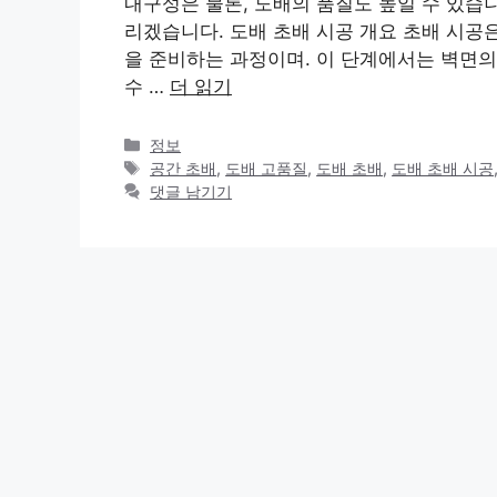
내구성은 물론, 도배의 품질도 높일 수 있습
리겠습니다. 도배 초배 시공 개요 초배 시공
을 준비하는 과정이며. 이 단계에서는 벽면의
수 …
더 읽기
카
정보
테
태
공간 초배
,
도배 고품질
,
도배 초배
,
도배 초배 시공
고
그
댓글 남기기
리