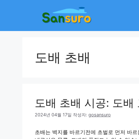
컨
텐
츠
로
건
너
뛰
도배 초배
기
도배 초배 시공: 도배
2024년 04월 17일
작성자:
gosansuro
초배는 벽지를 바르기전에 초벌로 먼저 바르는