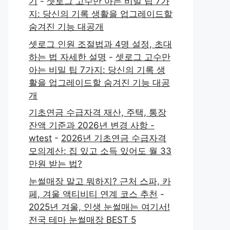
기
-
셋로그 고수만 아는 비밀 팁 7가
지: 당신의 기록 생활을 업그레이드할
숨겨진 기능 대공개
셋로그 인원 조절법과 4명 설정, 초대
하는 법 자세한 설명
-
셋로그 고수만
아는 비밀 팁 7가지: 당신의 기록 생
활을 업그레이드할 숨겨진 기능 대공
개
기초연금 수급자격 재산, 주택, 통장
잔액 기준과 2026년 변경 사항 -
wtest
-
2026년 기초연금 수급자격
모의계산: 집 있고 소득 있어도 월 33
만원 받는 법?
눈썰매장 말고 뭐하지? 근처 스파, 카
페, 겨울 액티비티 연계 코스 추천
-
2025년 겨울, 인생 눈썰매는 여기서!
전국 테마 눈썰매장 BEST 5