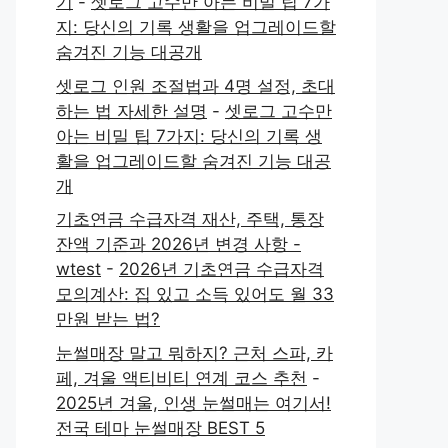
기
-
셋로그 고수만 아는 비밀 팁 7가
지: 당신의 기록 생활을 업그레이드할
숨겨진 기능 대공개
셋로그 인원 조절법과 4명 설정, 초대
하는 법 자세한 설명
-
셋로그 고수만
아는 비밀 팁 7가지: 당신의 기록 생
활을 업그레이드할 숨겨진 기능 대공
개
기초연금 수급자격 재산, 주택, 통장
잔액 기준과 2026년 변경 사항 -
wtest
-
2026년 기초연금 수급자격
모의계산: 집 있고 소득 있어도 월 33
만원 받는 법?
눈썰매장 말고 뭐하지? 근처 스파, 카
페, 겨울 액티비티 연계 코스 추천
-
2025년 겨울, 인생 눈썰매는 여기서!
전국 테마 눈썰매장 BEST 5