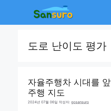
컨
텐
츠
로
건
너
뛰
도로 난이도 평가
기
자율주행차 시대를 앞
주행 지도
2024년 07월 06일
작성자:
gosansuro