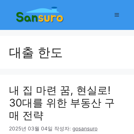
컨
텐
메
츠
로
뉴
건
너
대출 한도
뛰
기
내 집 마련 꿈, 현실로!
30대를 위한 부동산 구
매 전략
2025년 03월 04일
작성자:
gosansuro