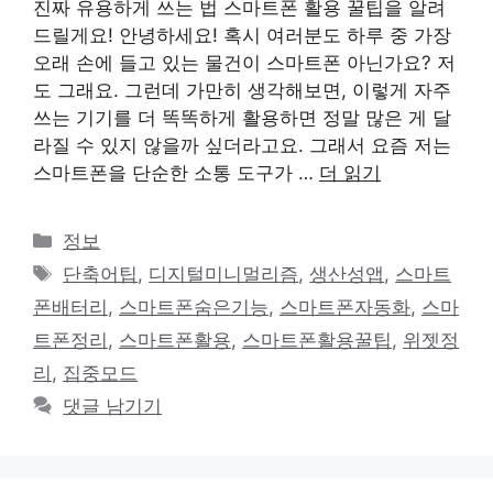
진짜 유용하게 쓰는 법 스마트폰 활용 꿀팁을 알려
드릴게요! 안녕하세요! 혹시 여러분도 하루 중 가장
오래 손에 들고 있는 물건이 스마트폰 아닌가요? 저
도 그래요. 그런데 가만히 생각해보면, 이렇게 자주
쓰는 기기를 더 똑똑하게 활용하면 정말 많은 게 달
라질 수 있지 않을까 싶더라고요. 그래서 요즘 저는
스마트폰을 단순한 소통 도구가 …
더 읽기
카
정보
테
태
단축어팁
,
디지털미니멀리즘
,
생산성앱
,
스마트
고
그
폰배터리
,
스마트폰숨은기능
,
스마트폰자동화
,
스마
리
트폰정리
,
스마트폰활용
,
스마트폰활용꿀팁
,
위젯정
리
,
집중모드
댓글 남기기