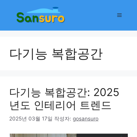
컨
텐
메
츠
로
뉴
건
너
다기능 복합공간
뛰
기
다기능 복합공간: 2025
년도 인테리어 트렌드
2025년 03월 17일
작성자:
gosansuro