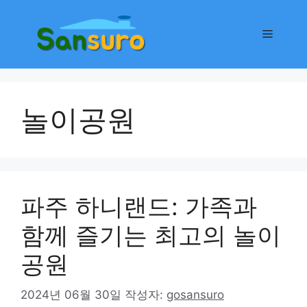
컨
텐
메
츠
로
뉴
건
너
놀이공원
뛰
기
파주 하니랜드: 가족과
함께 즐기는 최고의 놀이
공원
2024년 06월 30일
작성자:
gosansuro