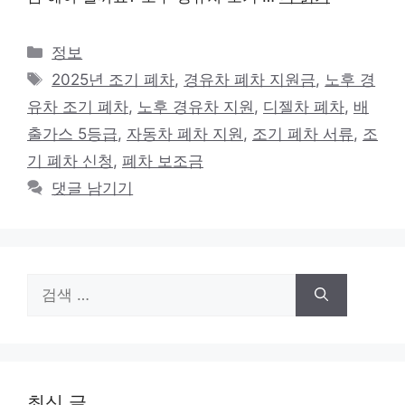
카
정보
테
태
2025년 조기 폐차
,
경유차 폐차 지원금
,
노후 경
고
그
유차 조기 폐차
,
노후 경유차 지원
,
디젤차 폐차
,
배
리
출가스 5등급
,
자동차 폐차 지원
,
조기 폐차 서류
,
조
기 폐차 신청
,
폐차 보조금
댓글 남기기
검
색:
최신 글