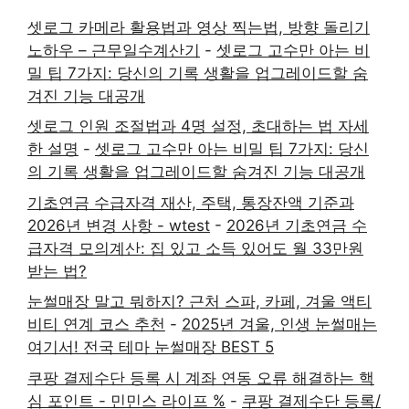
셋로그 카메라 활용법과 영상 찍는법, 방향 돌리기
노하우 – 근무일수계산기
-
셋로그 고수만 아는 비
밀 팁 7가지: 당신의 기록 생활을 업그레이드할 숨
겨진 기능 대공개
셋로그 인원 조절법과 4명 설정, 초대하는 법 자세
한 설명
-
셋로그 고수만 아는 비밀 팁 7가지: 당신
의 기록 생활을 업그레이드할 숨겨진 기능 대공개
기초연금 수급자격 재산, 주택, 통장잔액 기준과
2026년 변경 사항 - wtest
-
2026년 기초연금 수
급자격 모의계산: 집 있고 소득 있어도 월 33만원
받는 법?
눈썰매장 말고 뭐하지? 근처 스파, 카페, 겨울 액티
비티 연계 코스 추천
-
2025년 겨울, 인생 눈썰매는
여기서! 전국 테마 눈썰매장 BEST 5
쿠팡 결제수단 등록 시 계좌 연동 오류 해결하는 핵
심 포인트 - 민민스 라이프 %
-
쿠팡 결제수단 등록/