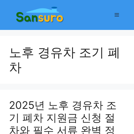
컨
텐
메
츠
로
뉴
건
너
노후 경유차 조기 폐
뛰
기
차
2025년 노후 경유차 조
기 폐차 지원금 신청 절
차와 필수 서류 완벽 정