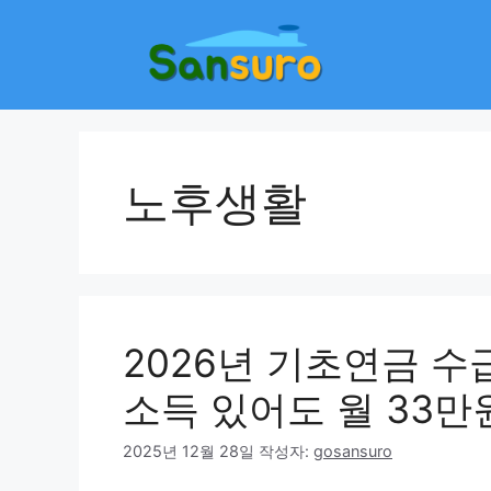
컨
텐
츠
로
건
너
뛰
노후생활
기
2026년 기초연금 수
소득 있어도 월 33만
2025년 12월 28일
작성자:
gosansuro