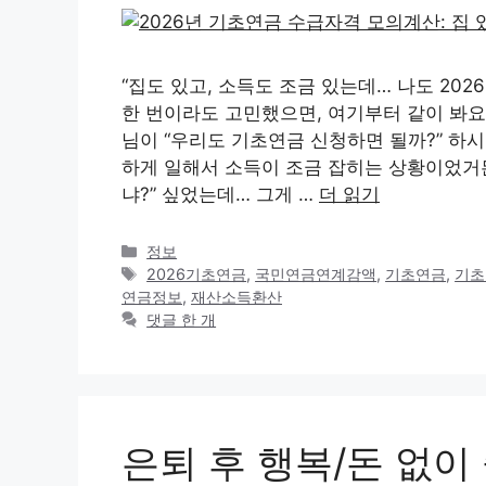
“집도 있고, 소득도 조금 있는데… 나도 202
한 번이라도 고민했으면, 여기부터 같이 봐요.
님이 “우리도 기초연금 신청하면 될까?” 하시
하게 일해서 소득이 조금 잡히는 상황이었거든요
냐?” 싶었는데… 그게 …
더 읽기
카
정보
테
태
2026기초연금
,
국민연금연계감액
,
기초연금
,
기초
고
그
연금정보
,
재산소득환산
리
댓글 한 개
은퇴 후 행복/돈 없이