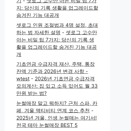
기
-
셋로그 고수만 아는 비밀 팁 7가
지: 당신의 기록 생활을 업그레이드할
숨겨진 기능 대공개
셋로그 인원 조절법과 4명 설정, 초대
하는 법 자세한 설명
-
셋로그 고수만
아는 비밀 팁 7가지: 당신의 기록 생
활을 업그레이드할 숨겨진 기능 대공
개
기초연금 수급자격 재산, 주택, 통장
잔액 기준과 2026년 변경 사항 -
wtest
-
2026년 기초연금 수급자격
모의계산: 집 있고 소득 있어도 월 33
만원 받는 법?
눈썰매장 말고 뭐하지? 근처 스파, 카
페, 겨울 액티비티 연계 코스 추천
-
2025년 겨울, 인생 눈썰매는 여기서!
전국 테마 눈썰매장 BEST 5