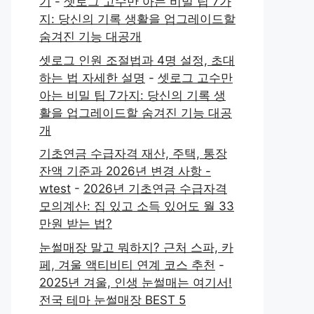
기
-
셋로그 고수만 아는 비밀 팁 7가
지: 당신의 기록 생활을 업그레이드할
숨겨진 기능 대공개
셋로그 인원 조절법과 4명 설정, 초대
하는 법 자세한 설명
-
셋로그 고수만
아는 비밀 팁 7가지: 당신의 기록 생
활을 업그레이드할 숨겨진 기능 대공
개
기초연금 수급자격 재산, 주택, 통장
잔액 기준과 2026년 변경 사항 -
wtest
-
2026년 기초연금 수급자격
모의계산: 집 있고 소득 있어도 월 33
만원 받는 법?
눈썰매장 말고 뭐하지? 근처 스파, 카
페, 겨울 액티비티 연계 코스 추천
-
2025년 겨울, 인생 눈썰매는 여기서!
전국 테마 눈썰매장 BEST 5