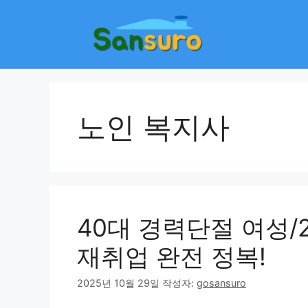
컨
텐
츠
로
건
너
뛰
노인 복지사
기
40대 경력단절 여성/
재취업 완전 정복!
2025년 10월 29일
작성자:
gosansuro