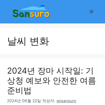
컨
텐
메
츠
로
뉴
건
너
날씨 변화
뛰
기
2024년 장마 시작일: 기
상청 예보와 안전한 여름
준비법
2024년 06월 22일
작성자:
gosansuro