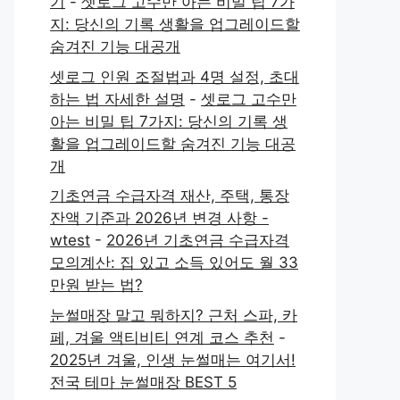
기
-
셋로그 고수만 아는 비밀 팁 7가
지: 당신의 기록 생활을 업그레이드할
숨겨진 기능 대공개
셋로그 인원 조절법과 4명 설정, 초대
하는 법 자세한 설명
-
셋로그 고수만
아는 비밀 팁 7가지: 당신의 기록 생
활을 업그레이드할 숨겨진 기능 대공
개
기초연금 수급자격 재산, 주택, 통장
잔액 기준과 2026년 변경 사항 -
wtest
-
2026년 기초연금 수급자격
모의계산: 집 있고 소득 있어도 월 33
만원 받는 법?
눈썰매장 말고 뭐하지? 근처 스파, 카
페, 겨울 액티비티 연계 코스 추천
-
2025년 겨울, 인생 눈썰매는 여기서!
전국 테마 눈썰매장 BEST 5