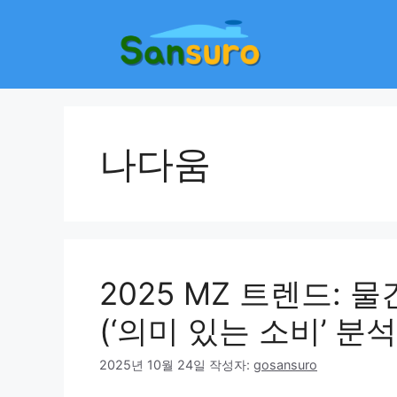
컨
텐
츠
로
건
너
뛰
나다움
기
2025 MZ 트렌드: 
(‘의미 있는 소비’ 분석
2025년 10월 24일
작성자:
gosansuro