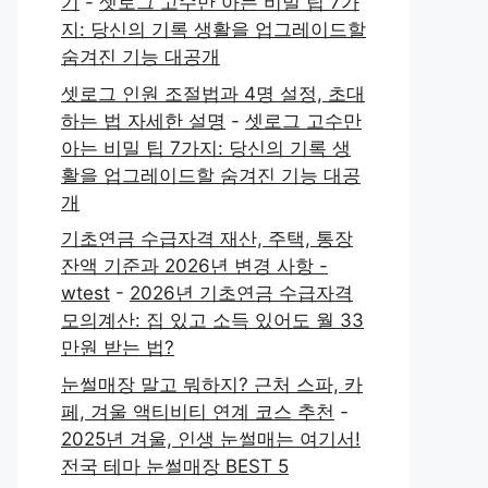
기
-
셋로그 고수만 아는 비밀 팁 7가
지: 당신의 기록 생활을 업그레이드할
숨겨진 기능 대공개
셋로그 인원 조절법과 4명 설정, 초대
하는 법 자세한 설명
-
셋로그 고수만
아는 비밀 팁 7가지: 당신의 기록 생
활을 업그레이드할 숨겨진 기능 대공
개
기초연금 수급자격 재산, 주택, 통장
잔액 기준과 2026년 변경 사항 -
wtest
-
2026년 기초연금 수급자격
모의계산: 집 있고 소득 있어도 월 33
만원 받는 법?
눈썰매장 말고 뭐하지? 근처 스파, 카
페, 겨울 액티비티 연계 코스 추천
-
2025년 겨울, 인생 눈썰매는 여기서!
전국 테마 눈썰매장 BEST 5