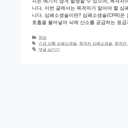
지는 예기치 않게 발생할 수 있으며, 목격자
니다. 이번 글에서는 목격자가 알아야 할 
니다. 심폐소생술이란? 심폐소생술(CPR)은
호흡을 불어넣어 뇌에 산소를 공급하는 응급
카
정보
테
태
긴급 상황 심폐소생술
,
목격자 심폐소생술
,
목격자
고
그
댓글 남기기
리