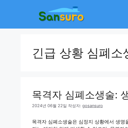
컨
텐
츠
로
건
너
뛰
긴급 상황 심폐소
기
목격자 심폐소생술: 
2024년 06월 22일
작성자:
gosansuro
목격자 심폐소생술은 심정지 상황에서 생명을 