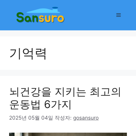
컨
텐
메
츠
로
뉴
건
너
기억력
뛰
기
뇌건강을 지키는 최고의
운동법 6가지
2025년 05월 04일
작성자:
gosansuro