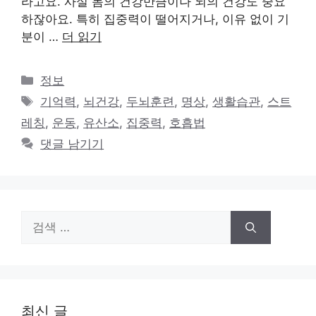
라고요. 사실 몸의 건강만큼이나 뇌의 건강도 중요
하잖아요. 특히 집중력이 떨어지거나, 이유 없이 기
분이 …
더 읽기
카
정보
테
태
기억력
,
뇌건강
,
두뇌훈련
,
명상
,
생활습관
,
스트
고
그
레칭
,
운동
,
유산소
,
집중력
,
호흡법
리
댓글 남기기
검
색:
최신 글