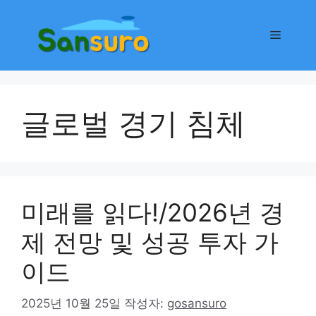
컨
텐
메
츠
로
뉴
건
너
글로벌 경기 침체
뛰
기
미래를 읽다!/2026년 경
제 전망 및 성공 투자 가
이드
2025년 10월 25일
작성자:
gosansuro