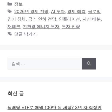
카
정보
테
태
2026년 경제 전망
,
AI 투자
,
경제 예측
,
글로벌
고
그
경기 침체
,
금리 인하 전망
,
인플레이션
,
자산 배분
,
리
재테크
,
친환경 에너지 투자
,
투자 전략
댓글 남기기
검
색:
최신 글
월배당 ETF로 매월 100만 원 세팅? 3년 차 직장인