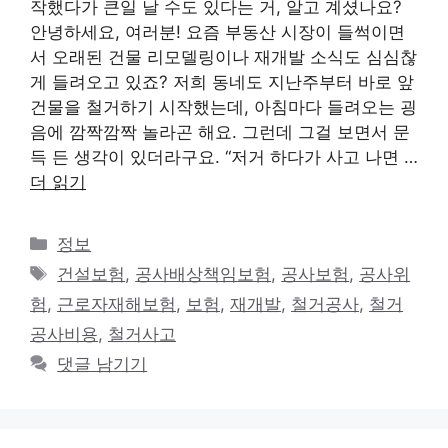
작했다가 큰일 날 수도 있다는 거, 알고 계셨나요?
안녕하세요, 여러분! 요즘 부동산 시장이 들썩이면
서 오래된 건물 리모델링이나 재개발 소식도 심심찮
게 들려오고 있죠? 저희 동네도 지난주부터 바로 앞
건물을 철거하기 시작했는데, 아침마다 들려오는 굉
음에 깜짝깜짝 놀라곤 해요. 그런데 그걸 보면서 문
득 든 생각이 있더라구요. “저거 하다가 사고 나면 …
더 읽기
카
정보
테
태
건설보험
,
공사배상책임보험
,
공사보험
,
공사위
고
그
험
,
근로자재해보험
,
보험
,
재개발
,
철거공사
,
철거
리
공사비용
,
철거사고
댓글 남기기