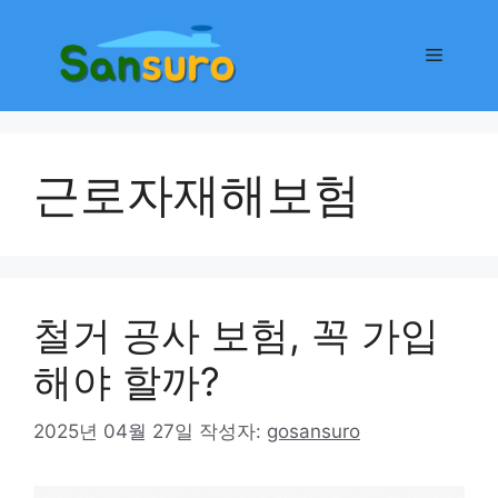
컨
텐
메
츠
로
뉴
건
너
근로자재해보험
뛰
기
철거 공사 보험, 꼭 가입
해야 할까?
2025년 04월 27일
작성자:
gosansuro