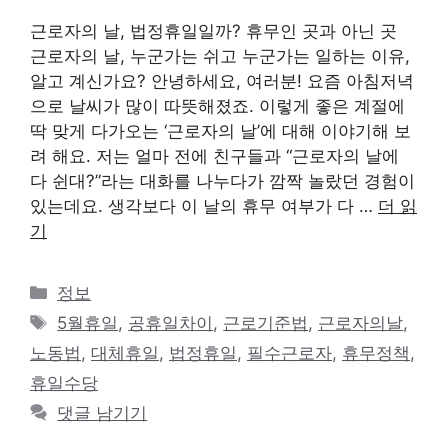
근로자의 날, 법정휴일일까? 휴무인 곳과 아닌 곳
근로자의 날, 누군가는 쉬고 누군가는 일하는 이유,
알고 계신가요? 안녕하세요, 여러분! 요즘 아침저녁
으로 날씨가 많이 따뜻해졌죠. 이렇게 좋은 계절에
딱 맞게 다가오는 ‘근로자의 날’에 대해 이야기해 보
려 해요. 저는 얼마 전에 친구들과 “근로자의 날에
다 쉰대?”라는 대화를 나누다가 깜짝 놀랐던 경험이
있는데요. 생각보다 이 날의 휴무 여부가 다 …
더 읽
기
카
정보
테
태
5월휴일
,
공휴일차이
,
근로기준법
,
근로자의날
,
고
그
노동법
,
대체휴일
,
법정휴일
,
필수근로자
,
휴무정책
,
리
휴일수당
댓글 남기기