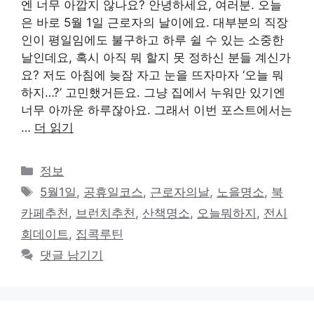
엔 너무 아깝지 않나요? 안녕하세요, 여러분. 오늘
은 바로 5월 1일 근로자의 날이에요. 대부분의 직장
인이 평일임에도 불구하고 하루 쉴 수 있는 소중한
날인데요, 혹시 아직 뭐 할지 못 정하신 분들 계신가
요? 저도 아침에 늦잠 자고 눈을 뜨자마자 ‘오늘 뭐
하지…?’ 고민했거든요. 그냥 집에서 누워만 있기엔
너무 아까운 하루잖아요. 그래서 이번 포스트에서는
…
더 읽기
카
정보
테
태
5월1일
,
공휴일코스
,
근로자의날
,
노을명소
,
북
고
그
카페추천
,
브런치추천
,
산책명소
,
오늘뭐하지
,
전시
리
회데이트
,
집콕루틴
댓글 남기기