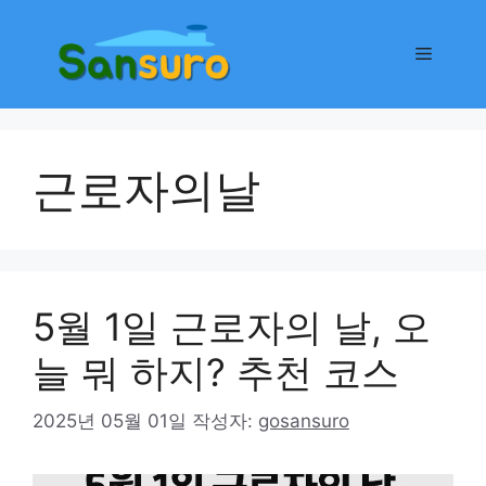
컨
텐
메
츠
로
뉴
건
너
근로자의날
뛰
기
5월 1일 근로자의 날, 오
늘 뭐 하지? 추천 코스
2025년 05월 01일
작성자:
gosansuro