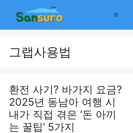
컨
텐
메
츠
로
뉴
건
너
그랩사용법
뛰
기
환전 사기? 바가지 요금?
2025년 동남아 여행 시
내가 직접 겪은 ‘돈 아끼
는 꿀팁’ 5가지