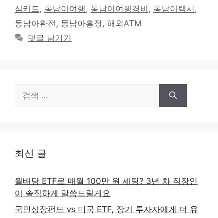
고
그
심카드
,
동남아여행
,
동남아여행경비
,
동남아택시
,
리
동남아환전
,
동남아흥정
,
해외ATM
댓글 남기기
검
색:
최신 글
월배당 ETF로 매월 100만 원 세팅? 3년 차 직장인
이 솔직하게 말씀드릴게요
국민성장펀드 vs 미국 ETF, 장기 투자자에게 더 유