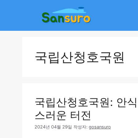
컨
텐
츠
로
건
너
뛰
국립산청호국원
기
국립산청호국원: 안식
스러운 터전
2024년 04월 29일
작성자:
gosansuro