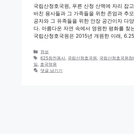
국립산청호국원, 푸른 산청 산맥에 자리 잡고
바친 용사들과 그 가족들을 위한 존엄과 추
공자와 그 유족들을 위한 안장 공간이자 다
다. 아름다운 자연 속에서 영원한 평화를 
국립산청호국원은 2015년 개원한 이래, 6.2
카
정보
테
태
625참전용사
,
국립산청호국원
,
국립산청호국원참
고
그
일
,
호국영웅
리
댓글 남기기