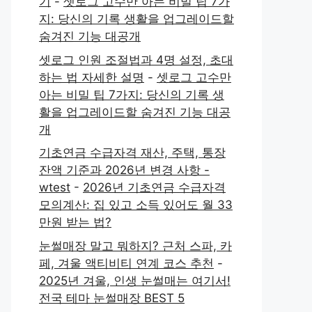
기
-
셋로그 고수만 아는 비밀 팁 7가
지: 당신의 기록 생활을 업그레이드할
숨겨진 기능 대공개
셋로그 인원 조절법과 4명 설정, 초대
하는 법 자세한 설명
-
셋로그 고수만
아는 비밀 팁 7가지: 당신의 기록 생
활을 업그레이드할 숨겨진 기능 대공
개
기초연금 수급자격 재산, 주택, 통장
잔액 기준과 2026년 변경 사항 -
wtest
-
2026년 기초연금 수급자격
모의계산: 집 있고 소득 있어도 월 33
만원 받는 법?
눈썰매장 말고 뭐하지? 근처 스파, 카
페, 겨울 액티비티 연계 코스 추천
-
2025년 겨울, 인생 눈썰매는 여기서!
전국 테마 눈썰매장 BEST 5