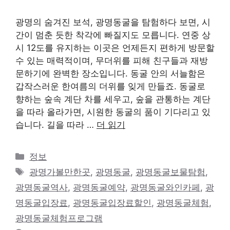
광명의 숨겨진 보석, 광명동굴을 탐험하다 보면, 시
간이 멈춘 듯한 착각에 빠질지도 모릅니다. 연중 상
시 12도를 유지하는 이곳은 언제든지 편하게 방문할
수 있는 매력적이며, 무더위를 피해 친구들과 재방
문하기에 완벽한 장소입니다. 동굴 안의 서늘함은
갑작스러운 한여름의 더위를 잊게 만들죠. 동굴로
향하는 숲속 계단 차를 세우고, 숲을 관통하는 계단
을 따라 올라가면, 시원한 동굴의 품이 기다리고 있
습니다. 길을 따라 …
더 읽기
카
정보
테
태
광명가볼만한곳
,
광명동굴
,
광명동굴보물탐험
,
고
그
광명동굴역사
,
광명동굴예약
,
광명동굴와인카페
,
광
리
명동굴입장료
,
광명동굴입장료할인
,
광명동굴체험
,
광명동굴체험프로그램