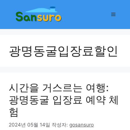
컨
텐
메
츠
로
뉴
건
너
광명동굴입장료할인
뛰
기
시간을 거스르는 여행:
광명동굴 입장료 예약 체
험
2024년 05월 14일
작성자:
gosansuro