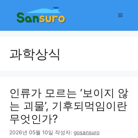
컨
텐
메
츠
로
뉴
건
너
과학상식
뛰
기
인류가 모르는 ‘보이지 않
는 괴물’, 기후되먹임이란
무엇인가?
2026년 05월 10일
작성자:
gosansuro