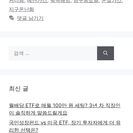
커니즘
,
메탄가스
,
북극해빙
,
영구동토층
,
온실가스
,
리
지구온난화
댓글 남기기
검
색:
최신 글
월배당 ETF로 매월 100만 원 세팅? 3년 차 직장인
이 솔직하게 말씀드릴게요
국민성장펀드 vs 미국 ETF, 장기 투자자에게 더 유
리한 선택은?