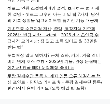
셋로그 인원 조절법과 4명 설정, 초대하는 법 자세
한 설명
-
셋로그 고수만 아는 비밀 팁 7가지: 당신
의 기록 생활을 업그레이드할 숨겨진 기능 대공개
기초연금 수급자격 재산, 주택, 통장잔액 기준과
2026년 변경 사항 - wtest
-
2026년 기초연금 수
급자격 모의계산: 집 있고 소득 있어도 월 33만원
받는 법?
눈썰매장 말고 뭐하지? 근처 스파, 카페, 겨울 액티
비티 연계 코스 추천
-
2025년 겨울, 인생 눈썰매는
여기서! 전국 테마 눈썰매장 BEST 5
쿠팡 결제수단 등록 시 계좌 연동 오류 해결하는 핵
심 포인트 - 민민스 라이프 %
-
쿠팡 결제수단 등록/
변경/삭제 완벽 가이드 (오류 해결 팁 포함)