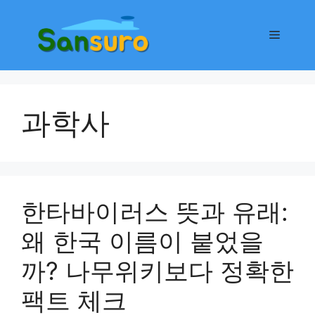
컨
텐
메
츠
로
뉴
건
너
과학사
뛰
기
한타바이러스 뜻과 유래:
왜 한국 이름이 붙었을
까? 나무위키보다 정확한
팩트 체크