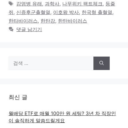
테
태
감염병 유래
,
과학사
,
나무위키 팩트체크
,
등줄
고
그
쥐
,
신증후군출혈열
,
이호왕 박사
,
한국형 출혈열
,
리
한타바이러스
,
한탄강
,
한탄바이러스
댓글 남기기
검
색:
최신 글
월배당 ETF로 매월 100만 원 세팅? 3년 차 직장인
이 솔직하게 말씀드릴게요