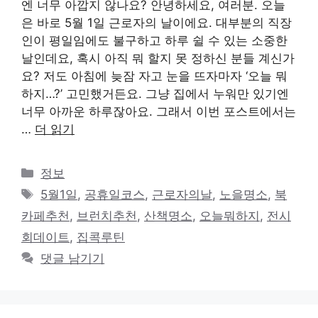
엔 너무 아깝지 않나요? 안녕하세요, 여러분. 오늘
은 바로 5월 1일 근로자의 날이에요. 대부분의 직장
인이 평일임에도 불구하고 하루 쉴 수 있는 소중한
날인데요, 혹시 아직 뭐 할지 못 정하신 분들 계신가
요? 저도 아침에 늦잠 자고 눈을 뜨자마자 ‘오늘 뭐
하지…?’ 고민했거든요. 그냥 집에서 누워만 있기엔
너무 아까운 하루잖아요. 그래서 이번 포스트에서는
…
더 읽기
카
정보
테
태
5월1일
,
공휴일코스
,
근로자의날
,
노을명소
,
북
고
그
카페추천
,
브런치추천
,
산책명소
,
오늘뭐하지
,
전시
리
회데이트
,
집콕루틴
댓글 남기기