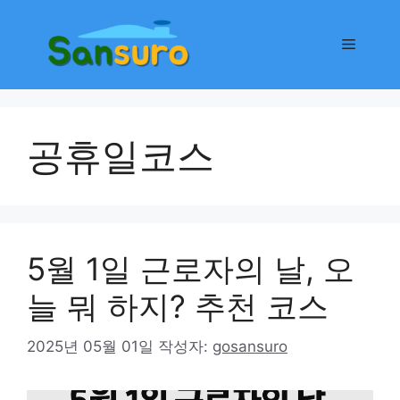
컨
텐
메
츠
로
뉴
건
너
공휴일코스
뛰
기
5월 1일 근로자의 날, 오
늘 뭐 하지? 추천 코스
2025년 05월 01일
작성자:
gosansuro