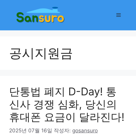
컨
텐
메
츠
로
뉴
건
너
공시지원금
뛰
기
단통법 폐지 D-Day! 통
신사 경쟁 심화, 당신의
휴대폰 요금이 달라진다!
2025년 07월 16일
작성자:
gosansuro