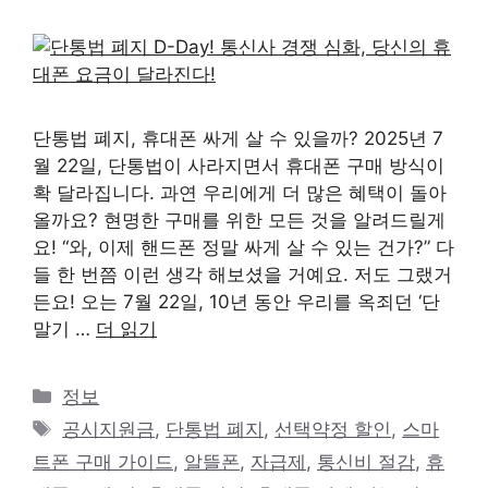
단통법 폐지, 휴대폰 싸게 살 수 있을까? 2025년 7
월 22일, 단통법이 사라지면서 휴대폰 구매 방식이
확 달라집니다. 과연 우리에게 더 많은 혜택이 돌아
올까요? 현명한 구매를 위한 모든 것을 알려드릴게
요! “와, 이제 핸드폰 정말 싸게 살 수 있는 건가?” 다
들 한 번쯤 이런 생각 해보셨을 거예요. 저도 그랬거
든요! 오는 7월 22일, 10년 동안 우리를 옥죄던 ‘단
말기 …
더 읽기
카
정보
테
태
공시지원금
,
단통법 폐지
,
선택약정 할인
,
스마
고
그
트폰 구매 가이드
,
알뜰폰
,
자급제
,
통신비 절감
,
휴
리