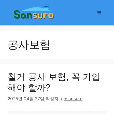
컨
텐
메
츠
로
뉴
건
너
공사보험
뛰
기
철거 공사 보험, 꼭 가입
해야 할까?
2025년 04월 27일
작성자:
gosansuro