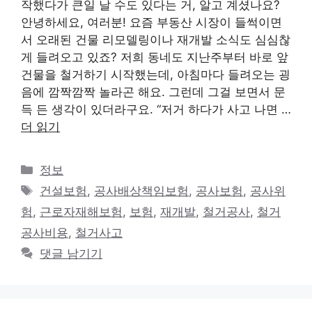
작했다가 큰일 날 수도 있다는 거, 알고 계셨나요?
안녕하세요, 여러분! 요즘 부동산 시장이 들썩이면
서 오래된 건물 리모델링이나 재개발 소식도 심심찮
게 들려오고 있죠? 저희 동네도 지난주부터 바로 앞
건물을 철거하기 시작했는데, 아침마다 들려오는 굉
음에 깜짝깜짝 놀라곤 해요. 그런데 그걸 보면서 문
득 든 생각이 있더라구요. “저거 하다가 사고 나면 …
더 읽기
카
정보
테
태
건설보험
,
공사배상책임보험
,
공사보험
,
공사위
고
그
험
,
근로자재해보험
,
보험
,
재개발
,
철거공사
,
철거
리
공사비용
,
철거사고
댓글 남기기