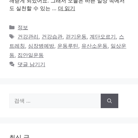
깨닫게 되었어요. 그래서 오늘은 바쁜 일상 속에서
도 실천할 수 있는 …
더 읽기
카
정보
테
태
건강관리
,
건강습관
,
걷기운동
,
계단오르기
,
스
고
그
트레칭
,
심장병예방
,
운동루틴
,
유산소운동
,
일상운
리
동
,
집안일운동
댓글 남기기
검
색:
최신 글