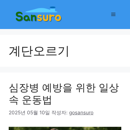
컨
텐
메
츠
로
뉴
건
너
계단오르기
뛰
기
심장병 예방을 위한 일상
속 운동법
2025년 05월 10일
작성자:
gosansuro