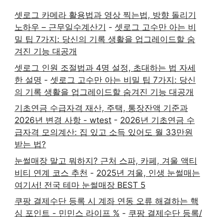
셋로그 카메라 활용법과 영상 찍는법, 방향 돌리기
노하우 – 근무일수계산기
-
셋로그 고수만 아는 비
밀 팁 7가지: 당신의 기록 생활을 업그레이드할 숨
겨진 기능 대공개
셋로그 인원 조절법과 4명 설정, 초대하는 법 자세
한 설명
-
셋로그 고수만 아는 비밀 팁 7가지: 당신
의 기록 생활을 업그레이드할 숨겨진 기능 대공개
기초연금 수급자격 재산, 주택, 통장잔액 기준과
2026년 변경 사항 - wtest
-
2026년 기초연금 수
급자격 모의계산: 집 있고 소득 있어도 월 33만원
받는 법?
눈썰매장 말고 뭐하지? 근처 스파, 카페, 겨울 액티
비티 연계 코스 추천
-
2025년 겨울, 인생 눈썰매는
여기서! 전국 테마 눈썰매장 BEST 5
쿠팡 결제수단 등록 시 계좌 연동 오류 해결하는 핵
심 포인트 - 민민스 라이프 %
-
쿠팡 결제수단 등록/