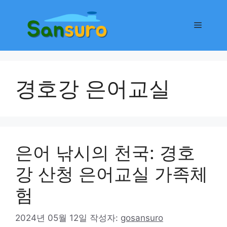
컨
텐
메
츠
로
뉴
건
너
경호강 은어교실
뛰
기
은어 낚시의 천국: 경호
강 산청 은어교실 가족체
험
2024년 05월 12일
작성자:
gosansuro