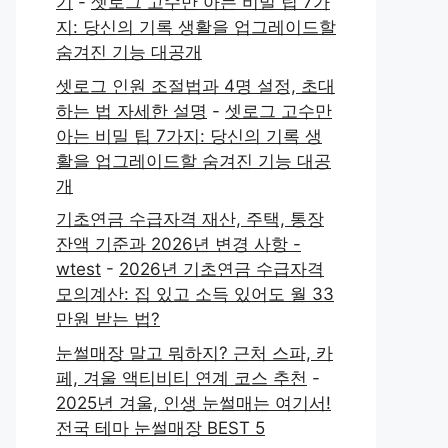
기
-
셋로그 고수만 아는 비밀 팁 7가
지: 당신의 기록 생활을 업그레이드할
숨겨진 기능 대공개
셋로그 인원 조절법과 4명 설정, 초대
하는 법 자세한 설명
-
셋로그 고수만
아는 비밀 팁 7가지: 당신의 기록 생
활을 업그레이드할 숨겨진 기능 대공
개
기초연금 수급자격 재산, 주택, 통장
잔액 기준과 2026년 변경 사항 -
wtest
-
2026년 기초연금 수급자격
모의계산: 집 있고 소득 있어도 월 33
만원 받는 법?
눈썰매장 말고 뭐하지? 근처 스파, 카
페, 겨울 액티비티 연계 코스 추천
-
2025년 겨울, 인생 눈썰매는 여기서!
전국 테마 눈썰매장 BEST 5