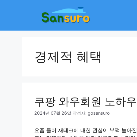
컨
텐
츠
로
건
너
뛰
경제적 혜택
기
쿠팡 와우회원 노하우
2024년 07월 26일
작성자:
gosansuro
요즘 들어 재테크에 대한 관심이 부쩍 높아진