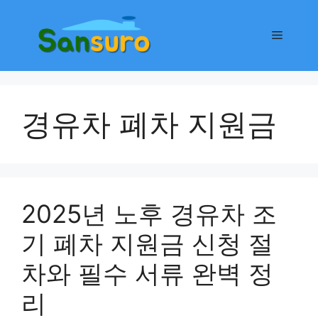
컨
텐
메
츠
로
뉴
건
너
경유차 폐차 지원금
뛰
기
2025년 노후 경유차 조
기 폐차 지원금 신청 절
차와 필수 서류 완벽 정
리