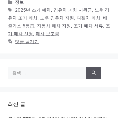
카
정보
테
태
2025년 조기 폐차
,
경유차 폐차 지원금
,
노후 경
고
그
유차 조기 폐차
,
노후 경유차 지원
,
디젤차 폐차
,
배
리
출가스 5등급
,
자동차 폐차 지원
,
조기 폐차 서류
,
조
기 폐차 신청
,
폐차 보조금
댓글 남기기
검
색:
최신 글