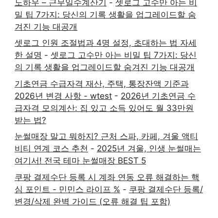
노하우 – 근무일수계산기
-
셋로그 고수만 아는 비
밀 팁 7가지: 당신의 기록 생활을 업그레이드할 숨
겨진 기능 대공개
셋로그 인원 조절법과 4명 설정, 초대하는 법 자세
한 설명
-
셋로그 고수만 아는 비밀 팁 7가지: 당신
의 기록 생활을 업그레이드할 숨겨진 기능 대공개
기초연금 수급자격 재산, 주택, 통장잔액 기준과
2026년 변경 사항 - wtest
-
2026년 기초연금 수
급자격 모의계산: 집 있고 소득 있어도 월 33만원
받는 법?
눈썰매장 말고 뭐하지? 근처 스파, 카페, 겨울 액티
비티 연계 코스 추천
-
2025년 겨울, 인생 눈썰매는
여기서! 전국 테마 눈썰매장 BEST 5
쿠팡 결제수단 등록 시 계좌 연동 오류 해결하는 핵
심 포인트 - 민민스 라이프 %
-
쿠팡 결제수단 등록/
변경/삭제 완벽 가이드 (오류 해결 팁 포함)